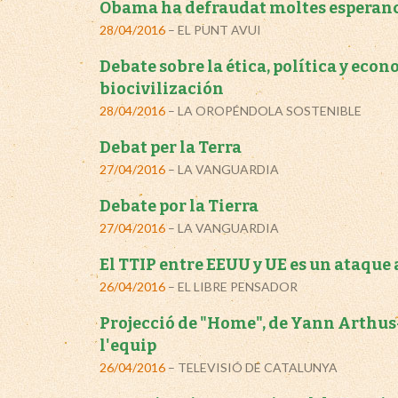
Obama ha defraudat moltes esperan
28/04/2016
– EL PUNT AVUI
Debate sobre la ética, política y econ
biocivilización
28/04/2016
– LA OROPÉNDOLA SOSTENIBLE
Debat per la Terra
27/04/2016
– LA VANGUARDIA
Debate por la Tierra
27/04/2016
– LA VANGUARDIA
El TTIP entre EEUU y UE es un ataque
26/04/2016
– EL LIBRE PENSADOR
Projecció de "Home", de Yann Arthus
l'equip
26/04/2016
– TELEVISIÓ DE CATALUNYA