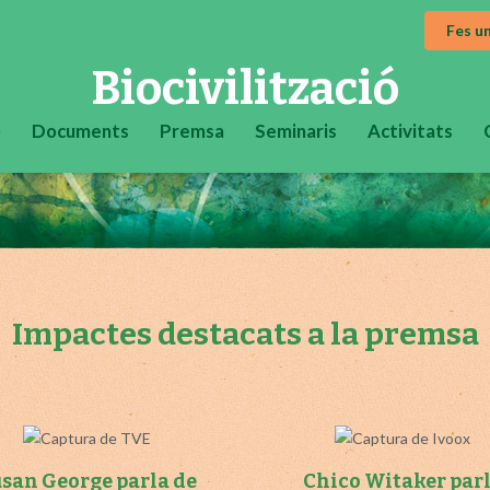
Fes u
Biocivilització
ó
Documents
Premsa
Seminaris
Activitats
Impactes destacats a la premsa
san George parla de
Chico Witaker par