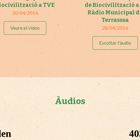
iocivilització a TVE
de Biocivilització a
Ràdio Municipal d
30/04/2016
Terrasssa
28/04/2016
Veure el video
Escoltar l'àudio
Àudios