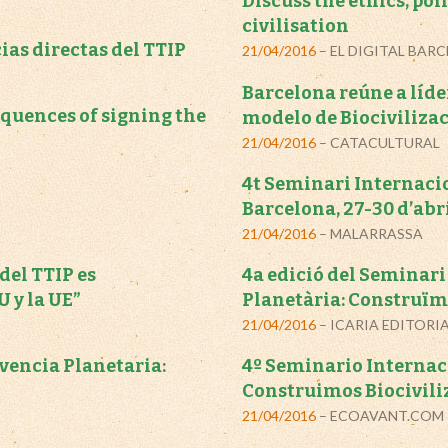
Discuss the ethics, pol
civilisation
as directas del TTIP
21/04/2016
– EL DIGITAL BAR
Barcelona reúne a líd
equences of signing the
modelo de Biociviliza
21/04/2016
– CATACULTURAL
4t Seminari Internaci
Barcelona, 27-30 d’abr
21/04/2016
– MALARRASSA
del TTIP es
4a edició del Seminar
 y la UE”
Planetària: Construïm 
21/04/2016
– ICARIA EDITORI
vencia Planetaria:
4º Seminario Internac
Construimos Biocivili
21/04/2016
– ECOAVANT.COM