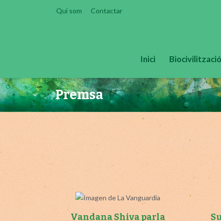
Skip
Qui som
Contactar
to
content
Inici
Biocivilitzaci
Premsa
Vandana Shiva parla
Su