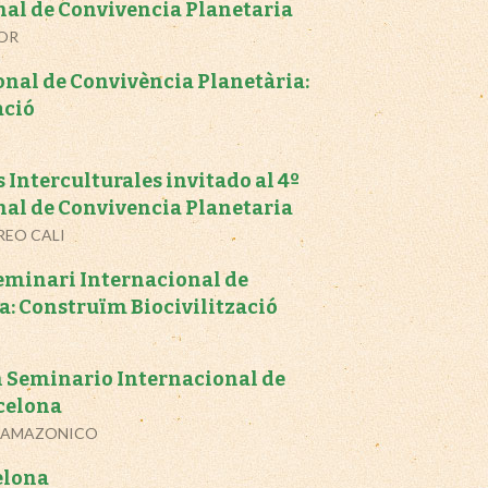
al de Convivencia Planetaria
DOR
onal de Convivència Planetària:
ació
s Interculturales invitado al 4º
al de Convivencia Planetaria
REO CALI
Seminari Internacional de
a: Construïm Biocivilització
 Seminario Internacional de
rcelona
ANAMAZONICO
elona