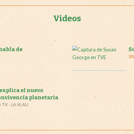
Videos
habla de
S
30
xplica el nuevo
nvivencia planetaria
 TV - LA KLAU