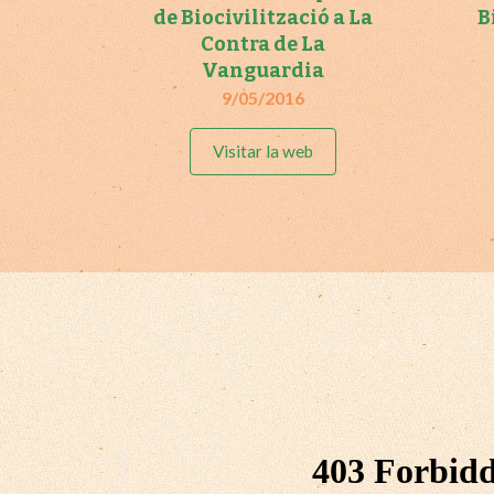
de Biocivilització a La
B
Contra de La
Vanguardia
9/05/2016
Visitar la web