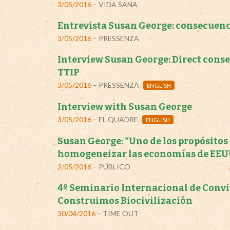
3/05/2016
– VIDA SANA
Entrevista Susan George: consecuenci
3/05/2016
– PRESSENZA
Interview Susan George: Direct cons
TTIP
3/05/2016
– PRESSENZA
ENGLISH
Interview with Susan George
3/05/2016
– EL QUADRE
ENGLISH
Susan George: “Uno de los propósitos 
homogeneizar las economías de EEUU
2/05/2016
– PÚBLICO
4º Seminario Internacional de Convi
Construimos Biocivilización
30/04/2016
– TIME OUT