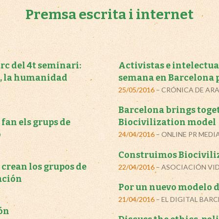
Premsa escrita i internet
rc del 4t seminari:
Activistas e intelectua
, la humanidad
semana en Barcelona p
25/05/2016
– CRÓNICA DE AR
Barcelona brings toge
fan els grups de
Biocivilization model
ó
24/04/2016
– ONLINE PR MEDI
Construimos Biocivili
crean los grupos de
22/04/2016
– ASOCIACIÓN VI
ación
Por un nuevo modelo d
21/04/2016
– EL DIGITAL BAR
ión