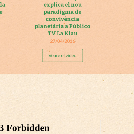
 la
explica el nou
e
paradigma de
convivència
planetària a Público
TV La Klau
27/04/2016
Veure el video