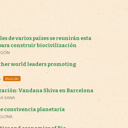
les de varios países se reunirán esta
ara construir biocivilización
AGÓN
ther world leaders promoting
A
ENGLISH
zación: Vandana Shiva en Barcelona
DA SANA
e convivencia planetaria
CELONA