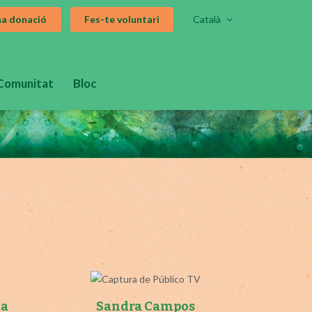
na donació
Fes-te voluntari
Català
Comunitat
Bloc
la
Sandra Campos