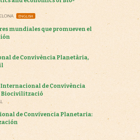
itics and economics of Bio-
CELONA
ENGLISH
eres mundiales que promueven el
ción
onal de Convivència Planetària,
il
i Internacional de Convivència
Biocivilització
AL
ional de Convivencia Planetaria:
zación