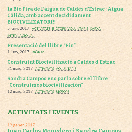
1a Bio Fira de l’aigua de Caldes d’Estrac : Aigua
Càlida, amb accent decididament
BIOCIVILIZATORI!!
5 juny, 2017
ACTIVITATS
BIÒTOPS
VOLUNTARIS
XARXA
INTERNACIONAL
Presentació del llibre “Fin”
1 juny, 2017
BIÒTOPS
Construint Biocivilització a Caldes d’Estrac
21 maig, 2017
ACTIVITATS
VOLUNTARIS
Sandra Campos ens parla sobre el llibre
“Construimos biocivilización”
12 maig, 2017
ACTIVITATS
BIÒTOPS
ACTIVITATS I EVENTS
19 gener, 2017
Juan Carlos Monedero i Sandra Campos