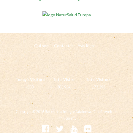
Qui som
Contactar
Avís legal
Today's Visitors:
Total Visits:
Total Visitors:
380
383.934
173.293
Copyright © 2026 Barcelona.
Imago Catalunya.
Diseño web de:
infinitgràfic