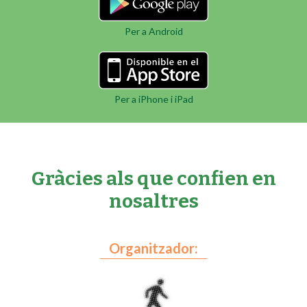
Per a Android
Per a iPhone i iPad
Gràcies als que confien en
nosaltres
Organitzador: