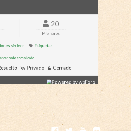
20
Miembros
iones sin leer
Etiquetas
rcar todo como leído
esuelto
Privado
Cerrado