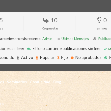
5
10
0
as
Respuestas
En línea
tro miembro más reciente:
Admin
Últimos Mensajes
Publicac
iones sin leer
El foro contiene publicaciones sin leer
Ma
pondido
Activo
Popular
Fijo
No aprobados
R
des
Seminarios
Comunidad
Blog
889