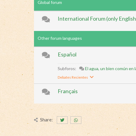
Global forum
International Forum (only English
Other forum languages
Español
Subforos:
El agua, un bien común en l
Debates Recientes
Français
Share: