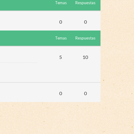
Temas
Respuestas
0
0
Temas
Respuestas
5
10
0
0