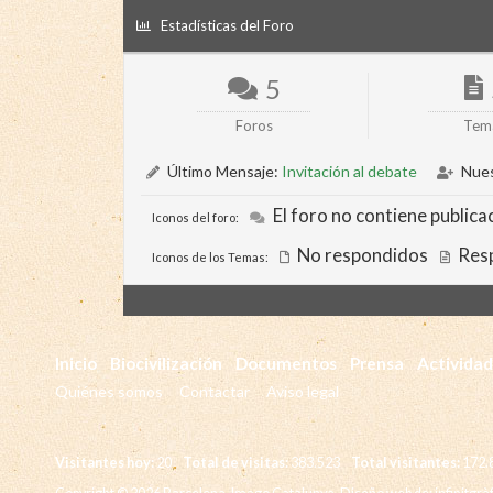
Estadísticas del Foro
5
Foros
Tem
Último Mensaje:
Invitación al debate
Nues
El foro no contiene publicac
Iconos del foro:
No respondidos
Res
Iconos de los Temas:
Inicio
Biocivilización
Documentos
Prensa
Activida
Quiénes somos
Contactar
Aviso legal
Visitantes hoy:
20
Total de visitas:
383.523
Total visitantes:
172.