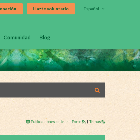
donación
Hazte voluntario
Español
Comunidad
Blog
Publicaciones sin leer
|
Foros
|
Temas