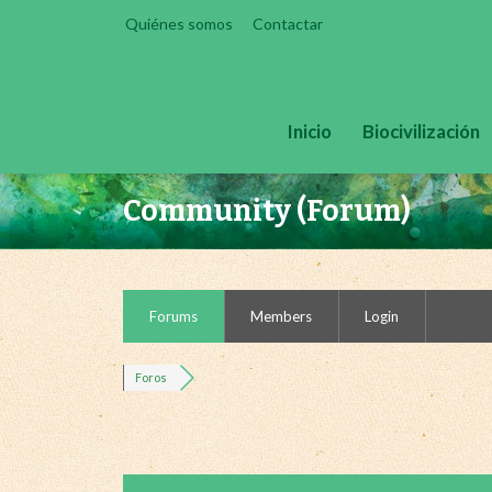
Skip
Quiénes somos
Contactar
to
content
Inicio
Biocivilización
Community (Forum)
Forums
Members
Login
Foros