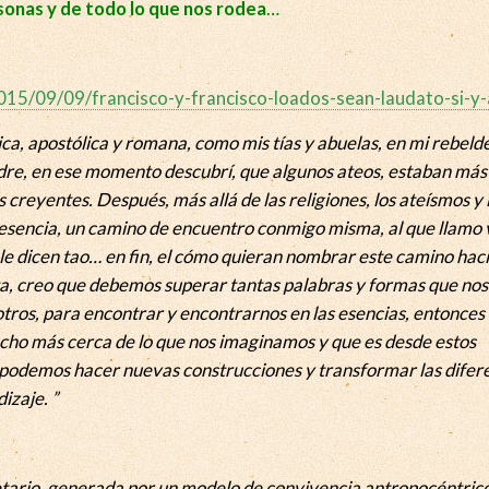
rsonas y de todo lo que nos rodea
…
5/09/09/francisco-y-francisco-loados-sean-laudato-si-y-
ica, apostólica y romana, como mis tías y abuelas, en mi rebeld
dre, en ese momento descubrí, que algunos ateos, estaban más
 creyentes. Después, más allá de las religiones, los ateísmos y 
 esencia, un camino de encuentro conmigo misma, al que llamo 
s le dicen tao… en fin, el cómo quieran nombrar este camino haci
eta, creo que debemos superar tantas palabras y formas que nos
 otros, para encontrar y encontrarnos en las esencias, entonces
ho más cerca de lo que nos imaginamos y que es desde estos
 podemos hacer nuevas construcciones y transformar las difer
izaje. ”
anetario, generada por un modelo de convivencia antropocéntrico