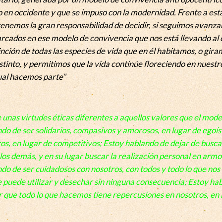
en occidente y que se impuso con la modernidad. Frente a esta 
nemos la gran responsabilidad de decidir, si seguimos avanza
rcados en ese modelo de convivencia que nos está llevando al 
nción de todas las especies de vida que en él habitamos, o gir
tinto, y permitimos que la vida continúe floreciendo en nuestr
cual hacemos parte”
e unas virtudes éticas diferentes a aquellos valores que el mode
o de ser solidarios, compasivos y amorosos, en lugar de egoís
ros, en lugar de competitivos; Estoy hablando de dejar de busca
 los demás, y en su lugar buscar la realización personal en arm
ndo de ser cuidadosos con nosotros, con todos y todo lo que nos
se puede utilizar y desechar sin ninguna consecuencia; Estoy ha
r que todo lo que hacemos tiene repercusiones en nosotros, en 