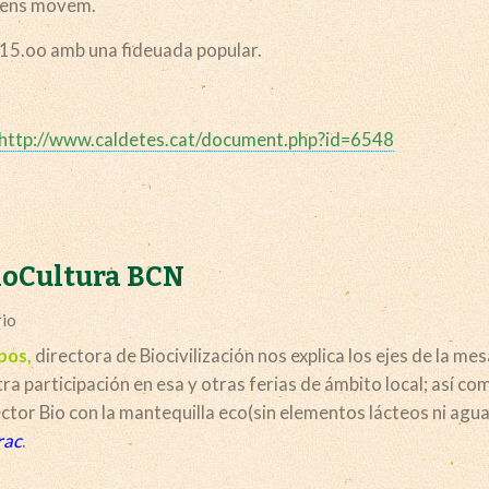
al ens movem.
les 15.oo amb una fideuada popular.
http://www.caldetes.cat/document.php?id=6548
BioCultura BCN
rio
pos,
directora de Biocivilización nos explica los ejes de la mes
ra participación en esa y otras ferias de ámbito local; así co
or Bio con la mantequilla eco(sin elementos lácteos ni agua
rac
.