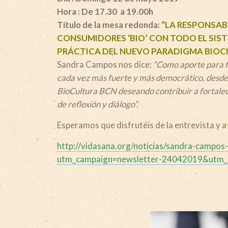
Hora : De 17.30 a 19.00h
Título de la mesa redonda:
“LA RESPONSAB
CONSUMIDORES ‘BIO’ CON TODO EL SIST
PRÁCTICA DEL NUEVO PARADIGMA BIOCI
Sandra Campos nos dice:
“Como aporte para f
cada vez más fuerte y más democrático, des
BioCultura BCN deseando contribuir a fortalece
de reflexión y diálogo”.
Esperamos que disfrutéis de la entrevista y 
http://vidasana.org/noticias/sandra-campos-l
utm_campaign=newsletter-24042019&utm_