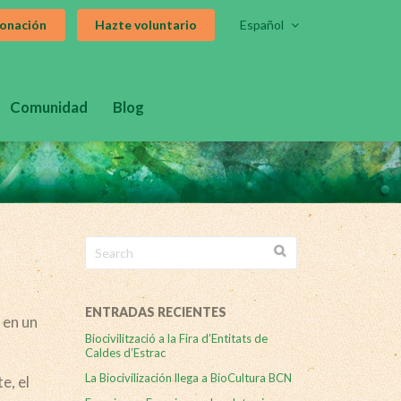
donación
Hazte voluntario
Español
Comunidad
Blog
Search
for:
ENTRADAS RECIENTES
 en un
Biocivilització a la Fira d’Entitats de
Caldes d’Estrac
La Biocivilización llega a BioCultura BCN
e, el