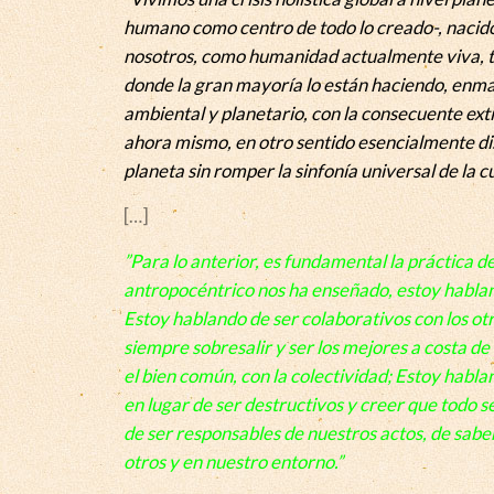
humano como centro de todo lo creado-, nacido 
nosotros, como humanidad actualmente viva, te
donde la gran mayoría lo están haciendo, enma
ambiental y planetario, con la consecuente exti
ahora mismo, en otro sentido esencialmente dis
planeta sin romper la sinfonía universal de la 
[…]
”Para lo anterior, es fundamental la práctica d
antropocéntrico nos ha enseñado, estoy habland
Estoy hablando de ser colaborativos con los ot
siempre sobresalir y ser los mejores a costa de
el bien común, con la colectividad; Estoy habla
en lugar de ser destructivos y creer que todo 
de ser responsables de nuestros actos, de sabe
otros y en nuestro entorno.”