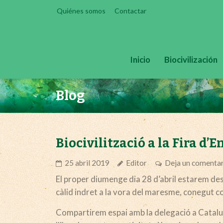
Skip
Quiénes somos
Contactar
to
content
Inicio
Biocivilización
Blog
Biocivilització a la Fira d’E
25 abril 2019
Editor
Deja un comenta
El proper diumenge dia 28 d’abril estarem desd
càlid indret a la vora del maresme, conegut 
Compartirem espai amb la delegació a Catalun