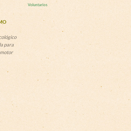
Voluntarios
OMO
cológico
a para
n motor