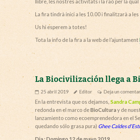
llibre, les nostres activitats i la raó per la qu
La fira tindrà inici a les 10.00 i finalitzarà a 
Us hi esperem a totes!
Tota la info de la fira a la web de l’ajuntament
La Biocivilización llega a 
25 abril 2019
Editor
Deja un comenta
En la entrevista que os dejamos,
Sandra Cam
redonda en el marco de
BioCultura
y de nuest
lanzamiento como ecoemprendedora en el Sect
quedando sólo grasa pura)
Ghee Caldes d’Est
Dia : Domingo 12 de mayo 2019