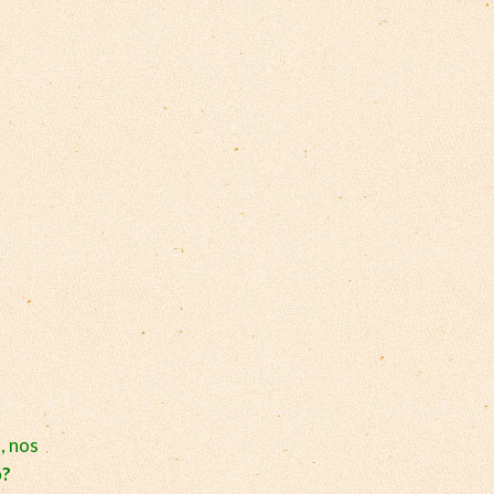
, nos
o?