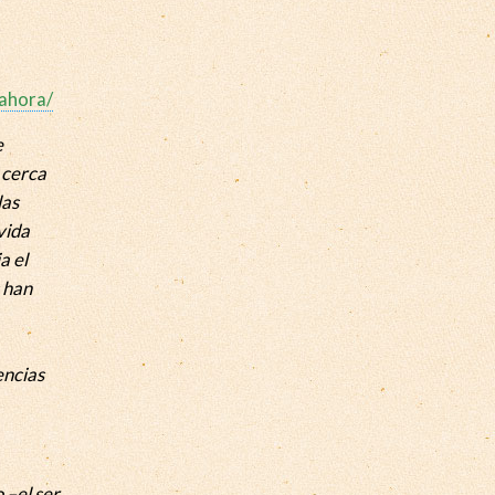
ahora/
e
 cerca
las
vida
a el
 han
encias
 –el ser