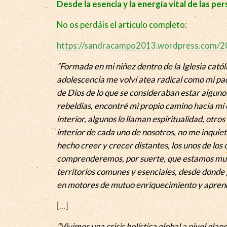
Desde la esencia y la energía vital de las pe
No os perdáis el articulo completo:
https://sandracampo2013.wordpress.com/201
”Formada en mi niñez dentro de la Iglesia catól
adolescencia me volví atea radical como mi pa
de Dios de lo que se consideraban estar algunos
rebeldías, encontré mi propio camino hacia mi
interior, algunos lo llaman espiritualidad, otro
interior de cada uno de nosotros, no me inqui
hecho creer y crecer distantes, los unos de los
comprenderemos, por suerte, que estamos muc
territorios comunes y esenciales, desde donde
en motores de mutuo enriquecimiento y aprend
[…]
”Vivimos una crisis holística global a nivel pl