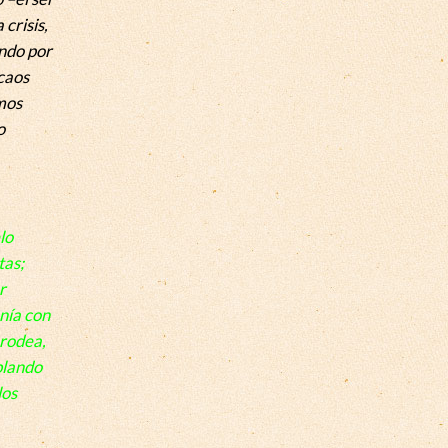
crisis,
ndo por
caos
amos
o
lo
tas;
r
onía con
 rodea,
blando
los