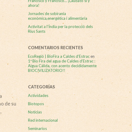
Francisco y Francisco… ¡Laudato si y
ahora!
Jornades de sobirania
econòmica,energètica i alimentària
Activitat a l’Índia per la protecció dels
Rius Sants
COMENTARIOS RECIENTES
EcoRegió | BioFira a Caldes d’Estrac
en
1ª Bio Fira del agua de Caldes d’Estrac :
Aigua Càlida, con acento decididamente
BIOCIVILIZATORIO!!
CATEGORÍAS
a
Actividades
mo de su
Biotopos
,
Noticias
Red internacional
Seminarios