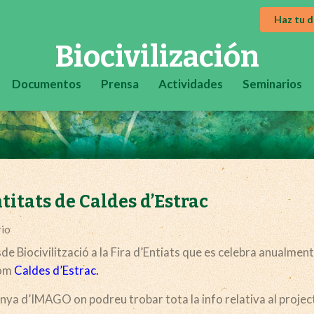
Haz tu 
Biocivilización
Documentos
Prensa
Actividades
Seminarios
ntitats de Caldes d’Estrac
rio
e Biocivilització a la Fira d’Entiats que es celebra anualment
com
Caldes d’Estrac.
ya d’IMAGO on podreu trobar tota la info relativa al project