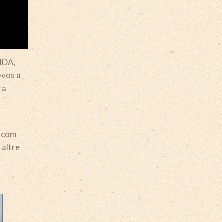
LIDA,
-vos a
ra
s com
altre