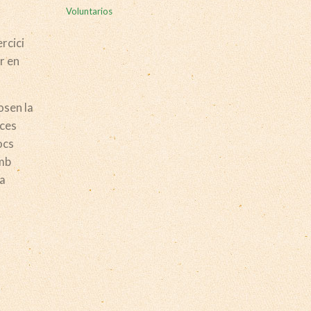
Voluntarios
rcici
ir en
osen la
nces
ocs
amb
ça