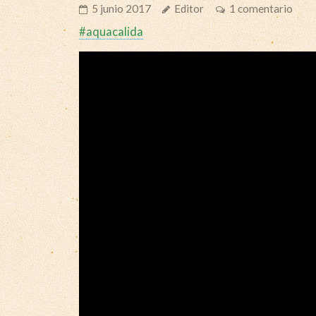
5 junio 2017
Editor
1 comentario
#aquacalida