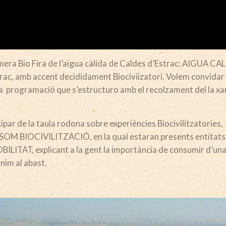
rimera Bio Fira de l’aigua càlida de Caldes d’Estrac: AIGUA CA
rac, amb accent decididament Biociviizatori. Volem convidar
t la programació que s’estructuro amb el recolzament del la xa
ipar de la taula rodona sobre experiències Biocivilitzatories,
 SOM BIOCIVILITZACIÓ, en la qual estaran presents entitat
, explicant a la gent la importància de consumir d’una 
enim al abast.