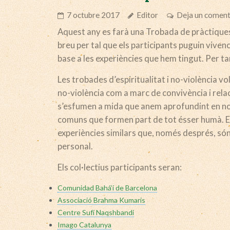
7 octubre 2017
Editor
Deja un coment
Aquest any es farà una Trobada de pràctiques 
breu per tal que els participants puguin vivenci
base a les experiències que hem tingut. Per tan
Les trobades d’espiritualitat i no-violència vo
no-violència com a marc de convivència i relac
s’esfumen a mida que anem aprofundint en nosa
comuns que formen part de tot ésser humà. E
experiències similars que, només després, són
personal.
Els col·lectius participants seran:
Comunidad Bahá’í de Barcelona
Associació Brahma Kumaris
Centre Sufí Naqshbandi
Imago Catalunya