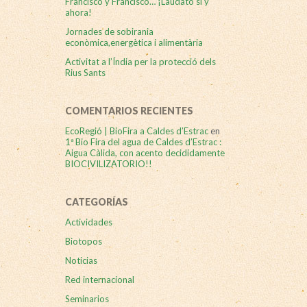
Francisco y Francisco… ¡Laudato si y
ahora!
Jornades de sobirania
econòmica,energètica i alimentària
Activitat a l’Índia per la protecció dels
Rius Sants
COMENTARIOS RECIENTES
EcoRegió | BioFira a Caldes d’Estrac
en
1ª Bio Fira del agua de Caldes d’Estrac :
Aigua Càlida, con acento decididamente
BIOCIVILIZATORIO!!
CATEGORÍAS
Actividades
Biotopos
Noticias
Red internacional
Seminarios