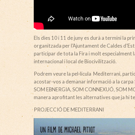
Els dies 10 i 11 de juny es durà a termini la p
organitzada per l’Ajuntament de Caldes d’Est
participar de tota la Fira i molt especialmen
internacional i local de Biocivilització.
Podrem veure la pel·lícula Mediterrani, partic
acostar-vos a demanar informació a la carpa
SOM EBNERGIA, SOM CONNEXUÓ, SOM MOBILITAT
manera aprofitant les alternatives que ja hi t
PROJECCIÓ DE MEDITERRANI