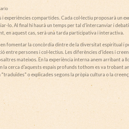
ario
i experiències compartides. Cada col·lectiu proposarà un exe
ar-lo. Al final hi haurà un temps per tal d’intercanviar i debat
t, en aquest cas, serà una tarda participativa i interactiva.
len fomentar la concòrdia dintre de la diversitat espiritual i p
ió entre persones i col·lectius. Les diferències d’idees i cree
ltres mateixos. En la experiència interna anem arribant a ll
n la cerca d’aquests espais profunds tothom es va trobant 
 “traduïdes” o explicades segons la pròpia cultura o la creen