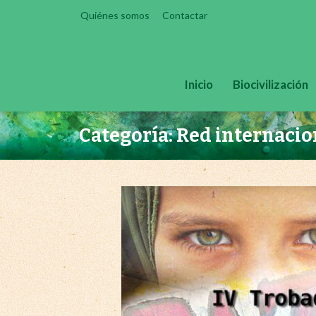
Skip
Quiénes somos
Contactar
to
content
Inicio
Biocivilización
Categoría: Red internacio