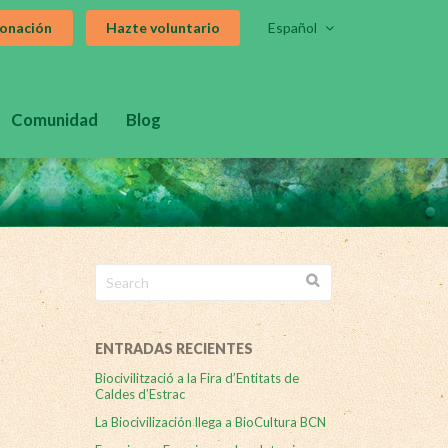
donación
Hazte voluntario
Español
Comunidad
Blog
Search
for:
ENTRADAS RECIENTES
Biocivilització a la Fira d’Entitats de
Caldes d’Estrac
La Biocivilización llega a BioCultura BCN